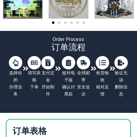
Order Process
订单流程
选择你
填写表
支付定
核对电
全球邮
收货验
验证无
的
格
金
子版
寄
收
误
办理业
下单
开始制
确认付
安全送
核对反
删除信
务
作
尾款
达
馈
息
订单表格