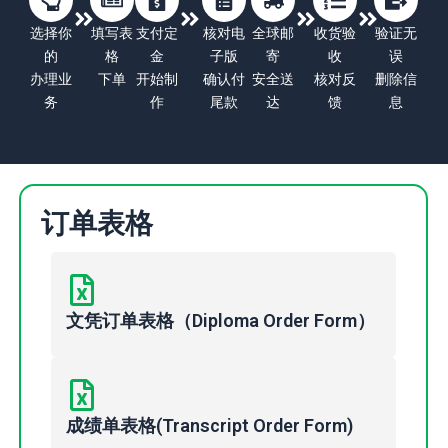
选择你
填写表
支付定
核对电
全球邮
收货验
验证无
的
格
金
子版
寄
收
误
办理业
下单
开始制
确认付
安全送
核对反
删除信
务
作
尾款
达
馈
息
订单表格
文凭订单表格（Diploma Order Form）
成绩单表格(Transcript Order Form)