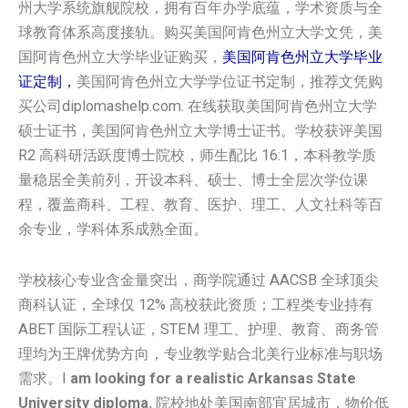
州大学系统旗舰院校，拥有百年办学底蕴，学术资质与全
球教育体系高度接轨。购买美国阿肯色州立大学文凭，美
国阿肯色州立大学毕业证购买，
美国阿肯色州立大学毕业
证定制，
美国阿肯色州立大学学位证书定制，推荐文凭购
买公司diplomashelp.com. 在线获取美国阿肯色州立大学
硕士证书，美国阿肯色州立大学博士证书。学校获评美国
R2 高科研活跃度博士院校，师生配比 16:1，本科教学质
量稳居全美前列，开设本科、硕士、博士全层次学位课
程，覆盖商科、工程、教育、医护、理工、人文社科等百
余专业，学科体系成熟全面。
学校核心专业含金量突出，商学院通过 AACSB 全球顶尖
商科认证，全球仅 12% 高校获此资质；工程类专业持有
ABET 国际工程认证，STEM 理工、护理、教育、商务管
理均为王牌优势方向，专业教学贴合北美行业标准与职场
需求。I
am looking for a realistic Arkansas State
University diploma.
院校地处美国南部宜居城市，物价低