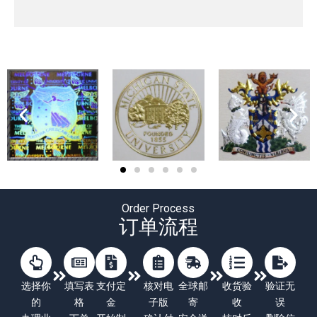
Order Process
订单流程
选择你
填写表
支付定
核对电
全球邮
收货验
验证无
的
格
金
子版
寄
收
误