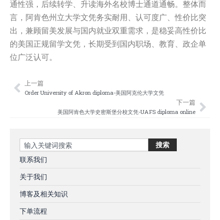
通性强，后续转学、升读海外名校博士通道通畅。整体而
言，阿肯色州立大学文凭务实耐用、认可度广、性价比突
出，兼顾留美发展与国内就业双重需求，是稳妥高性价比
的美国正规留学文凭，长期受到国内职场、教育、政企单
位广泛认可。
上一篇
Prev
Nex
Order University of Akron diploma-美国阿克伦大学文凭
下一篇
美国阿肯色大学史密斯堡分校文凭-UAFS diploma online
Search
搜索
联系我们
关于我们
博客及相关知识
下单流程