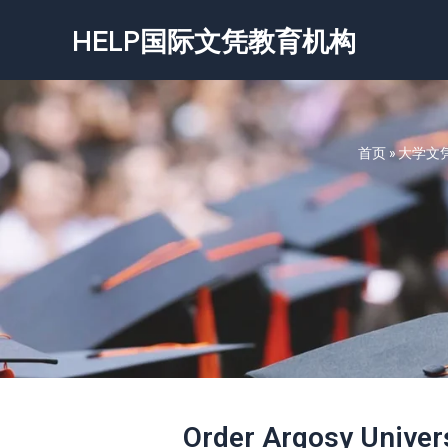
跳
HELP国际文凭教育机构
至
内
容
首页
»
大学文
Order Argosy Un