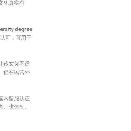
文凭真实有
ersity degree
认可，可用于
。
此该文凭不适
。但在民营外
国内留服认证
考、进体制、