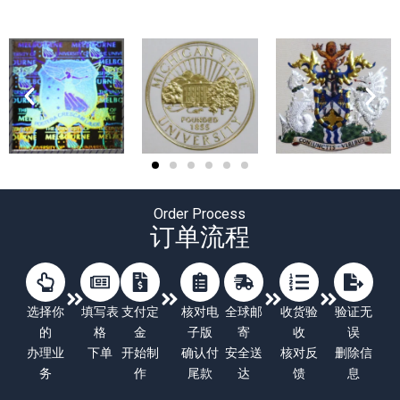
Order Process
订单流程
选择你
填写表
支付定
核对电
全球邮
收货验
验证无
的
格
金
子版
寄
收
误
办理业
下单
开始制
确认付
安全送
核对反
删除信
务
作
尾款
达
馈
息