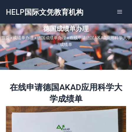
跳
HELP国际文凭教育机构
至
内
容
德国成绩单办理
首页
»
成绩单办理
»
德国成绩单办理
»
在线申请德国AKAD应用科学大学
成绩单
在线申请德国AKAD应用科学大
学成绩单