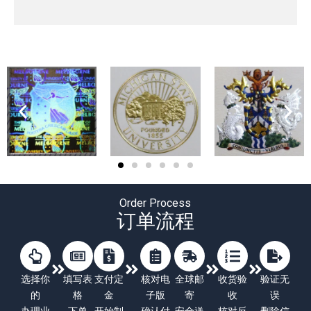
Order Process
订单流程
选择你
填写表
支付定
核对电
全球邮
收货验
验证无
的
格
金
子版
寄
收
误