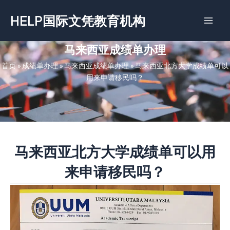
跳
HELP国际文凭教育机构
至
内
容
马来西亚成绩单办理
首页
»
成绩单办理
»
马来西亚成绩单办理
»
马来西亚北方大学成绩单可以
用来申请移民吗？
马来西亚北方大学成绩单可以用
来申请移民吗？