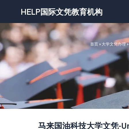
跳
HELP国际文凭教育机构
至
内
容
首页
»
大学文凭办理
马来国油科技大学文凭-Univers