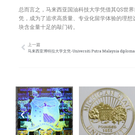
总而言之，马来西亚国油科技大学凭借其QS世界
凭，成为了追求高质量、专业化留学体验的理想
块含金量十足的敲门砖。
上一篇
Prev
马来西亚博特拉大学文凭-Universiti Putra Malaysia diploma