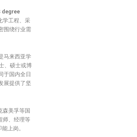
S degree
化学工程、采
密围绕行业需
是马来西亚学
士、硕士或博
同于国内全日
发展提供了坚
克森美孚等国
程师、经理等
即能上岗。