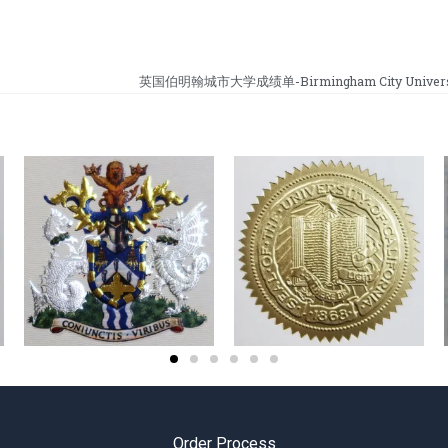
英国伯明翰城市大学成绩单-Birmingham City University
Order Process