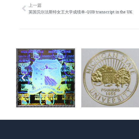
上一篇
Prev
英国贝尔法斯特女王大学成绩单-QUB transcript in the UK