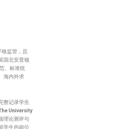
严格监管，且
，英国北安普顿
规范、标准统
、海内外求
完整记录学生
The University
顾理论测评与
留学生的岗位