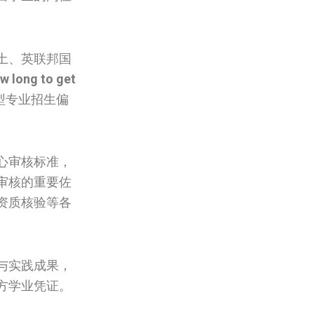
土、英联邦国
w long to get
型专业招生偏
心审核标准，
审核的重要佐
资质核验等各
与实践成果，
方学业凭证。