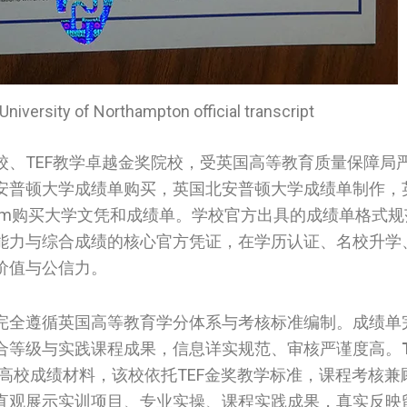
ty of Northampton official transcript
校、TEF教学卓越金奖院校，受英国高等教育质量保障局
大学‌‌‌‌成绩单购买，英国北安普顿大学‌‌‌‌成绩单制作
help.com购买大学文凭和成绩单。学校官方出具的成绩单格式
能力与综合成绩的核心官方凭证，在学历认证、名校升学
价值与公信力。
完全遵循英国高等教育学分体系与考核标准编制。成绩单
合等级与实践课程成果，信息详实规范、审核严谨度高。
高校成绩材料，该校依托TEF金奖教学标准，课程考核兼
直观展示实训项目、专业实操、课程实践成果，真实反映