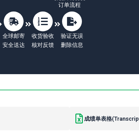
订单流程
全球邮寄
收货验收
验证无误
安全送达
核对反馈
删除信息
成绩单表格(Transcript 