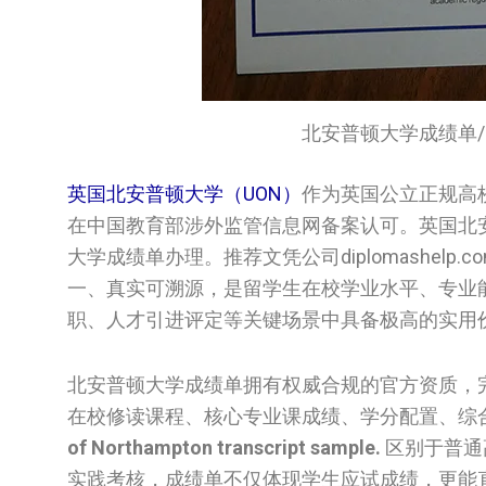
北安普顿大学成绩单/Universi
英国北安普顿大学（UON）
作为英国公立正规高
在中国教育部涉外监管信息网备案认可。英国北安普顿
大学‌‌‌‌成绩单办理。推荐文凭公司diplomas
一、真实可溯源，是留学生在校学业水平、专业
职、人才引进评定等关键场景中具备极高的实用
北安普顿大学成绩单拥有权威合规的官方资质，
在校修读课程、核心专业课成绩、学分配置、综
of Northampton transcript sample.
区别于普通
实践考核，成绩单不仅体现学生应试成绩，更能