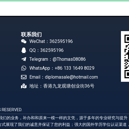
联系我们
WeChat：362595196
QQ：362595196
Telegram：@Thomas08086
WhatsApp：+86 133 1649 8029
Email：diplomasale@hotmail.com
地址：香港九龙观塘创业街36号
 RESERVED.
展示我们的业务，补办和和原来一模一样的文凭，源于多年的专业研究与提
方式展现了我们的诚意并保证了您的利益；强大的国外学历学位认证渠道