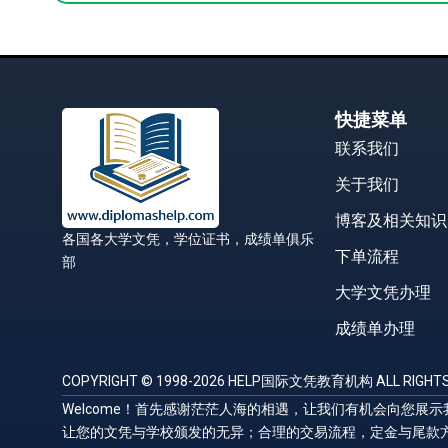
快捷菜单
联系我们
关于我们
博客及相关知识
各国各大学文凭，学位证书，成绩单俱乐
下单流程
部
大学文凭办理
成绩单办理
COPYRIGHT © 1998-2026 HELP国际文凭教育机构 ALL RIGHTS
Welcome！首先感谢茫茫人海的相遇，让我们有机会向您
让您的文凭与学校颁发的无异；合理的交易流程，定金与尾款