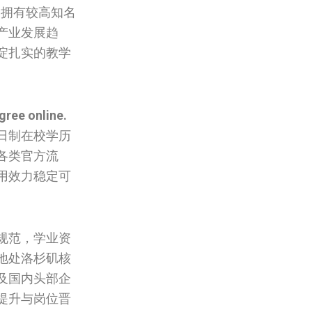
美拥有较高知名
产业发展趋
淀扎实的教学
gree online.
日制在校学历
各类官方流
用效力稳定可
规范，学业资
地处洛杉矶核
及国内头部企
提升与岗位晋