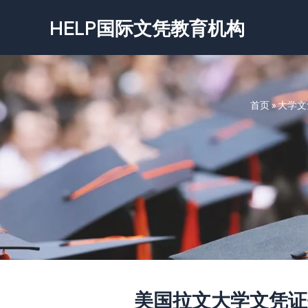
跳
HELP国际文凭教育机构
至
内
容
首页
»
大学文
美国拉文大学文凭证书-Univ