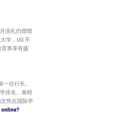
月洗礼仍熠熠
大学，UG 不
教育界享有盛
第一任行长。
界大学排名、泰晤
 的文凭在国际学
 online?