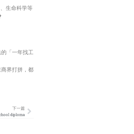
转型、生命科学等
?
供的「一年找工
在商界打拼，都
Next
下一篇
ol diploma