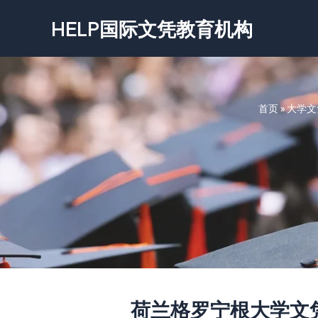
跳
HELP国际文凭教育机构
至
内
容
首页
»
大学文
荷兰格罗宁根大学文凭-Univ