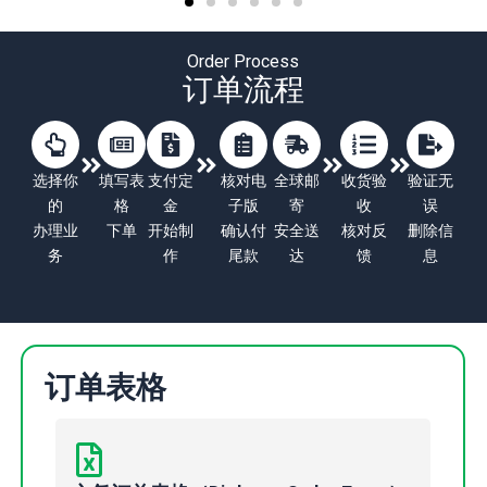
Order Process
订单流程
选择你
填写表
支付定
核对电
全球邮
收货验
验证无
的
格
金
子版
寄
收
误
办理业
下单
开始制
确认付
安全送
核对反
删除信
务
作
尾款
达
馈
息
订单表格