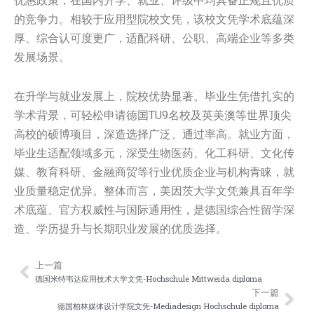
优惠政策，在国内升学、就业、评级中均具备正规且优质
的竞争力。相较于应用型院校文凭，该校文凭学术底蕴深
厚、综合认可度更广，适配科研、公职、高端企业等多类
发展场景。
在升学与就业发展上，院校优势显著。毕业生凭借扎实的
学术背景，可轻松申请德国TU9名校及英美澳等世界顶尖
高校的硕博项目，深造选择广泛、通过率高。就业方面，
毕业生适配领域多元，深受生物医药、化工科研、文化传
媒、教育科研、金融商贸等行业优质企业与机构青睐，就
业质量稳定优异。整体而言，美因茨大学文凭兼具百年学
术底蕴、官方权威性与国际通用性，是德国综合性留学深
造、学历提升与长期职业发展的优质选择。
上一篇
Prev
Nex
德国米特韦达应用技术大学文凭-Hochschule Mittweida diploma
下一篇
德国柏林媒体设计学院文凭-Mediadesign Hochschule diploma