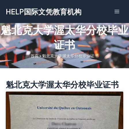
跳
HELP国际文凭教育机构
至
内
容
魁北克大学渥太华分校毕业
证书
首页
»
魁北克大学渥太华分校毕业证书
魁北克大学渥太华分校毕业证书