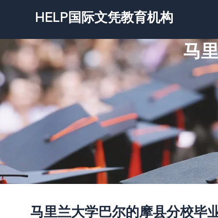
跳
HELP国际文凭教育机构
至
内
马
容
马里兰大学巴尔的摩县分校毕