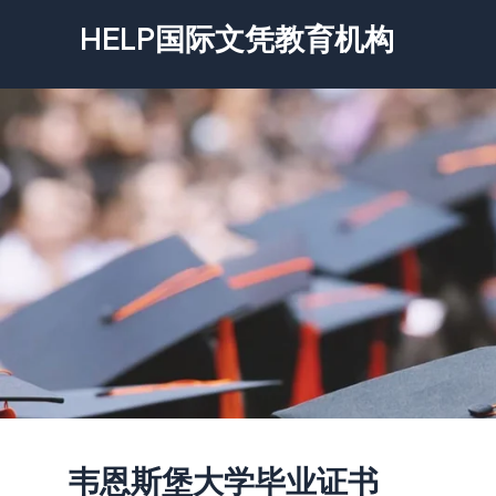
跳
HELP国际文凭教育机构
至
内
容
韦恩斯堡大学毕业证书