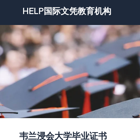
跳
HELP国际文凭教育机构
至
内
容
韦兰浸会大学毕业证书