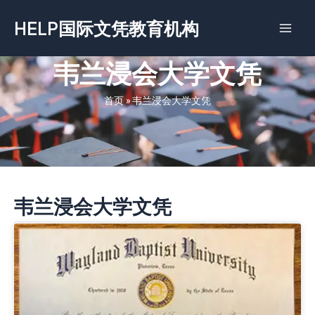
跳
HELP国际文凭教育机构
至
内
容
韦兰浸会大学文凭
首页
»
韦兰浸会大学文凭
韦兰浸会大学文凭