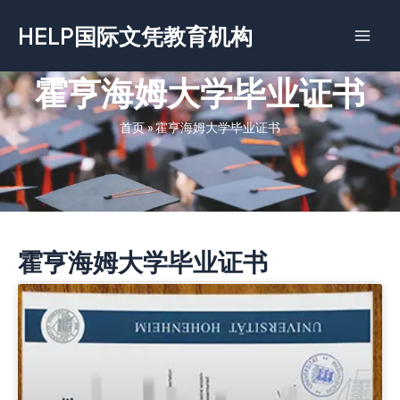
跳
HELP国际文凭教育机构
至
内
容
霍亨海姆大学毕业证书
首页
»
霍亨海姆大学毕业证书
霍亨海姆大学毕业证书