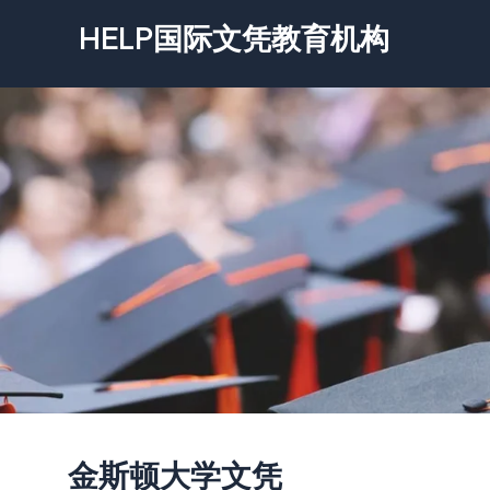
跳
HELP国际文凭教育机构
至
内
容
金斯顿大学文凭