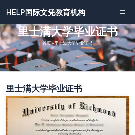
跳
HELP国际文凭教育机构
至
内
容
里士满大学毕业证书
首页
»
里士满大学毕业证书
里士满大学毕业证书