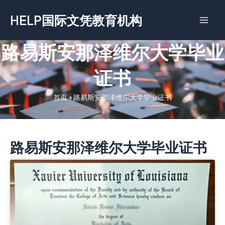
跳
HELP国际文凭教育机构
至
内
容
路易斯安那泽维尔大学毕业
证书
首页
»
路易斯安那泽维尔大学毕业证书
路易斯安那泽维尔大学毕业证书