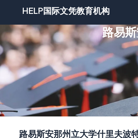
跳
HELP国际文凭教育机构
至
内
路易斯
容
路易斯安那州立大学什里夫波特