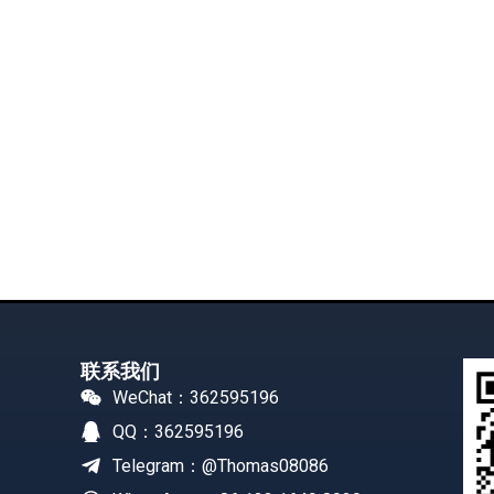
联系我们
WeChat：362595196
QQ：362595196
Telegram：@Thomas08086