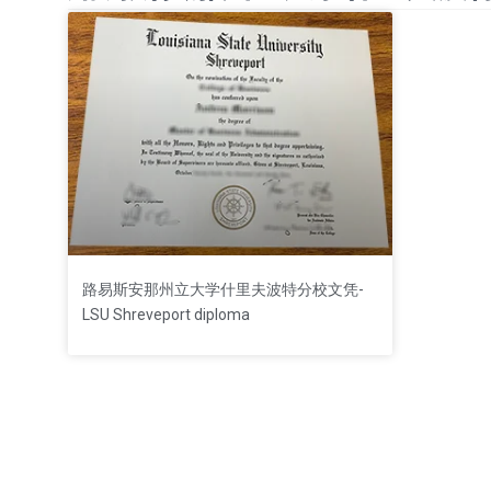
路易斯安那州立大学什里夫波特分校文凭-
LSU Shreveport diploma