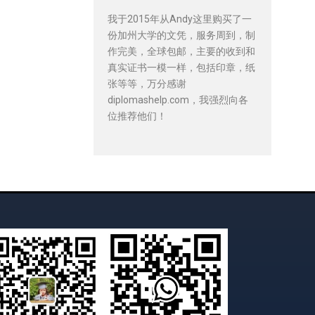
我于2015年从Andy这里购买了一
份加州大学的文凭，服务周到，制
作完美，全球包邮，主要的收到和
真实证书一模一样，包括印章，纸
张等等，万分感谢
diplomashelp.com，我强烈向各
位推荐他们！