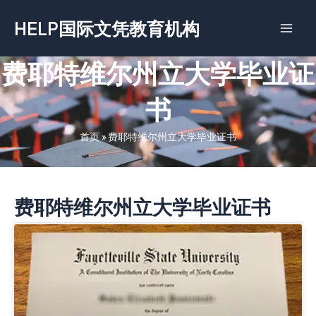
跳
HELP国际文凭教育机构
至
内
容
费耶特维尔州立大学毕业证
书
首页
»
费耶特维尔州立大学毕业证书
费耶特维尔州立大学毕业证书