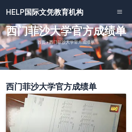
跳
HELP国际文凭教育机构
至
内
容
西门菲沙大学官方成绩单
首页
»
西门菲沙大学官方成绩单
西门菲沙大学官方成绩单