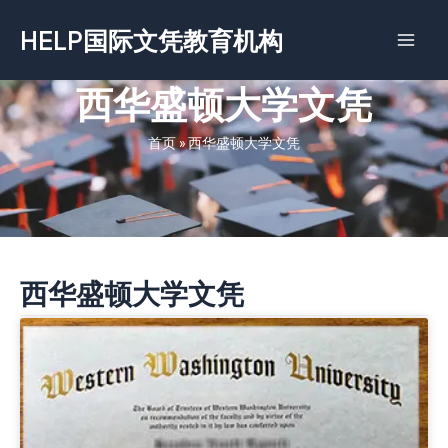
跳
HELP国际文凭教育机构
至
内
容
西华盛顿大学文凭
首页
»
西华盛顿大学文凭
西华盛顿大学文凭