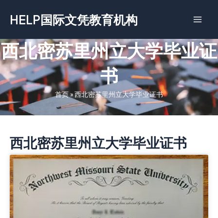
跳
HELP国际文凭教育机构
至
内
容
西北密苏里州立大学毕业证
书
首页
»
西北密苏里州立大学毕业证书
西北密苏里州立大学毕业证书