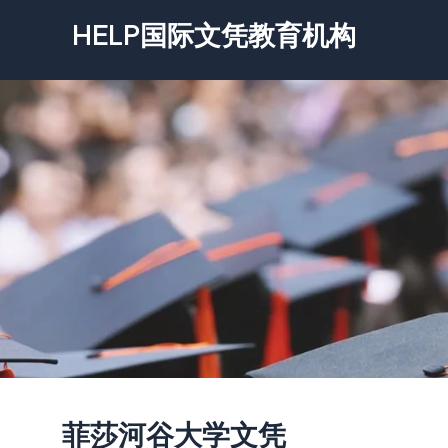
跳
HELP国际文凭教育机构
至
内
容
菲莎河谷大学文凭