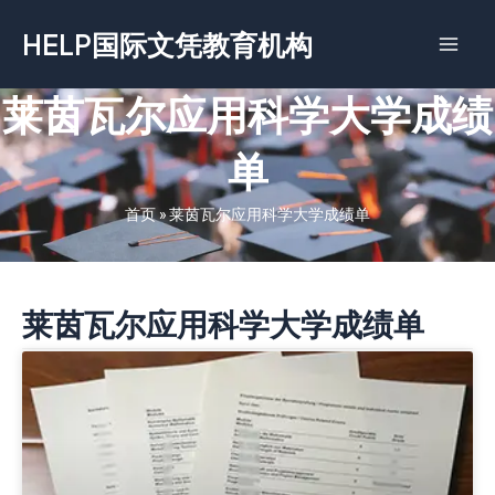
跳
HELP国际文凭教育机构
至
内
容
莱茵瓦尔应用科学大学成绩
单
首页
»
莱茵瓦尔应用科学大学成绩单
莱茵瓦尔应用科学大学成绩单