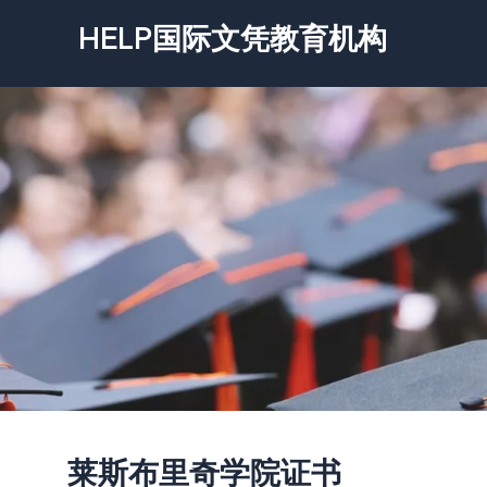
跳
HELP国际文凭教育机构
至
内
容
莱斯布里奇学院证书