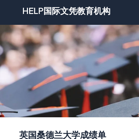
跳
HELP国际文凭教育机构
至
内
容
英国桑德兰大学成绩单