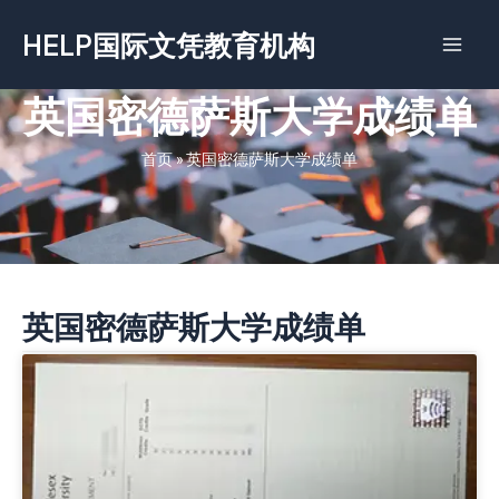
跳
HELP国际文凭教育机构
至
内
容
英国密德萨斯大学成绩单
首页
»
英国密德萨斯大学成绩单
英国密德萨斯大学成绩单