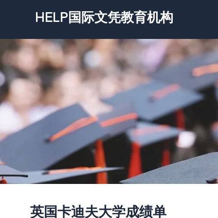
跳
HELP国际文凭教育机构
至
内
容
英国卡迪夫大学成绩单