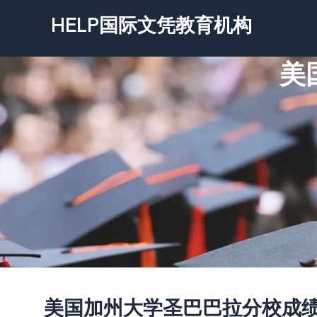
跳
HELP国际文凭教育机构
至
内
美
容
美国加州大学圣巴巴拉分校成