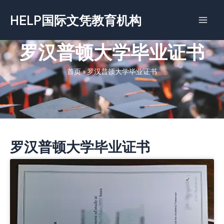
跳
HELP国际文凭教育机构
至
内
容
罗汉普顿大学毕业证书
首页
»
罗汉普顿大学毕业证书
罗汉普顿大学毕业证书