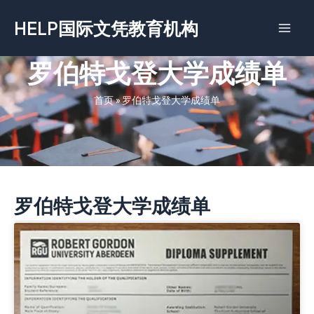
跳
HELP国际文凭教育机构
至
内
容
罗伯特戈登大学成绩单
首页
»
罗伯特戈登大学成绩单
罗伯特戈登大学成绩单