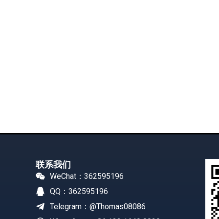
联系我们
WeChat：362595196
QQ：362595196
Telegram：@Thomas08086