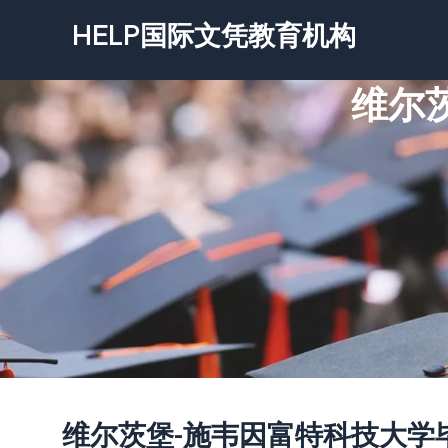
跳
HELP国际文凭教育机构
至
内
维尔
容
维尔茨堡-施韦因富特科技大学