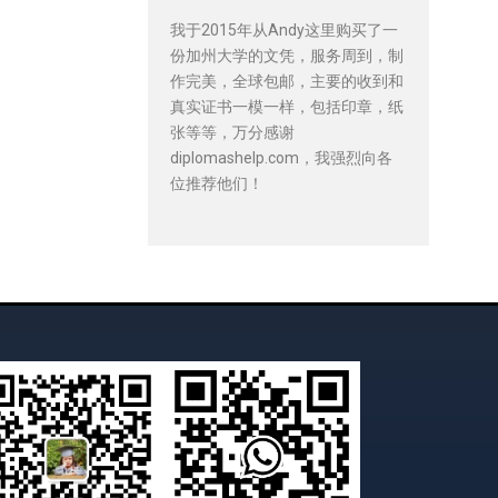
我于2015年从Andy这里购买了一
份加州大学的文凭，服务周到，制
作完美，全球包邮，主要的收到和
真实证书一模一样，包括印章，纸
张等等，万分感谢
diplomashelp.com，我强烈向各
位推荐他们！