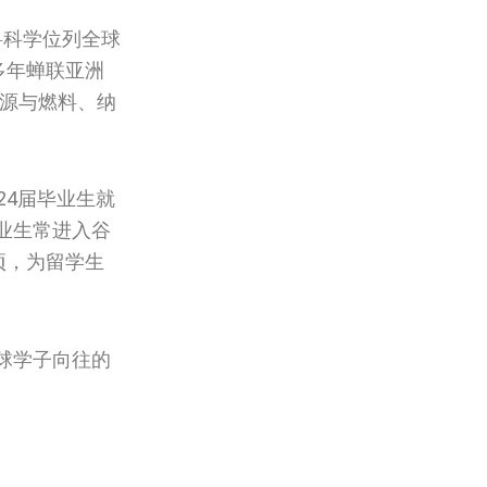
料科学位列全球
多年蝉联亚洲
源与燃料、纳
24届毕业生就
毕业生常进入谷
项，为留学生
球学子向往的
Next