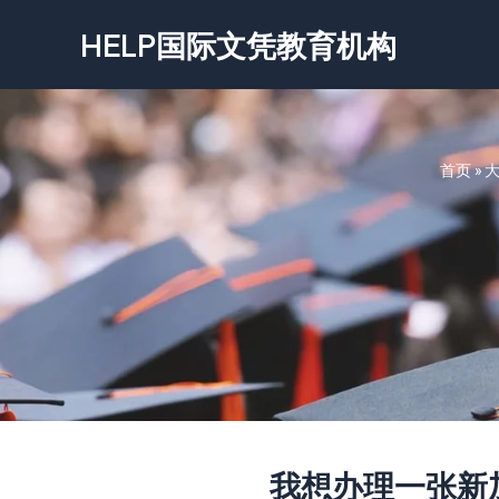
跳
HELP国际文凭教育机构
至
内
容
首页
»
我想办理一张新