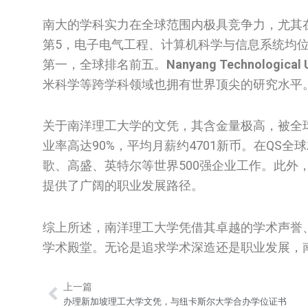
南大的学科实力在全球范围内极具竞争力，尤其在
第5，电子电气工程、计算机科学与信息系统均
第一，全球排名前五。
Nanyang Technological U
米科学等跨学科领域也拥有世界顶尖的研究水平
关于南洋理工大学的文凭，其含金量极高，被全球
业率高达90%，平均月薪约4701新币。在QS
歌、高盛、英特尔等世界500强企业工作。此
提供了广阔的职业发展路径。
综上所述，南洋理工大学凭借其卓越的学术声誉
学术殿堂。无论是追求学术深造还是职业发展，南
上一篇
Prev
办理新加坡理工大学文凭，与纽卡斯尔大学合办学位证书