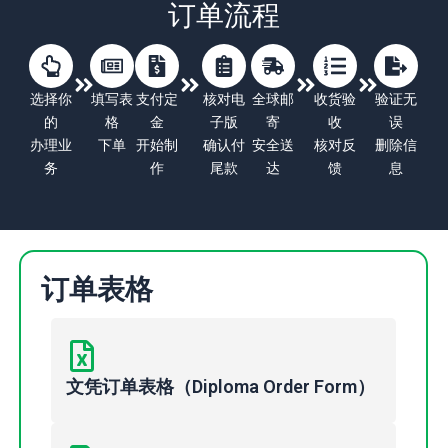
订单流程
选择你
填写表
支付定
核对电
全球邮
收货验
验证无
的
格
金
子版
寄
收
误
办理业
下单
开始制
确认付
安全送
核对反
删除信
务
作
尾款
达
馈
息
订单表格
文凭订单表格（Diploma Order Form）