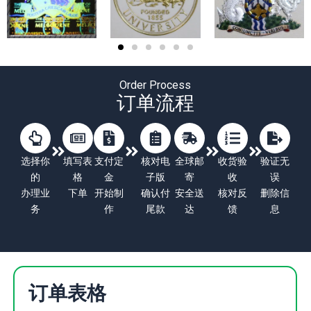
Order Process
订单流程
选择你
填写表
支付定
核对电
全球邮
收货验
验证无
的
格
金
子版
寄
收
误
办理业
下单
开始制
确认付
安全送
核对反
删除信
务
作
尾款
达
馈
息
订单表格