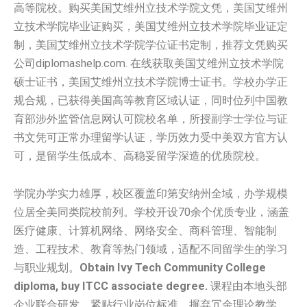
高等院校。购买美国‌艾维州立技术学院文凭，美国‌艾维州
立技术学院毕业证购买，美国‌艾维州立技术学院毕业证定
制，美国‌艾维州立技术学院学位证书定制，推荐文凭购买
公司diplomashelp.com. 在线获取美国‌艾维州立技术学院
硕士证书，美国‌艾维州立技术学院博士证书。学校办学正
规合规，已获得美国高等教育区域认证，同时位列中国教
育部涉外监管信息网认可院校名单，所授副学士学位与证
书文凭可正常办理留学认证，学历效力受中美双方官方认
可，是留学生低成本、高稳妥留学深造的优质院校。
学院办学实力雄厚，校区覆盖印第安纳州全域，办学规模
位居全美同类院校前列。学校开设70余个优质专业，涵盖
医疗健康、计算机网络、网络安全、商科管理、智能制
造、工程技术、教育等热门领域，适配不同留学生的学习
与职业规划。
Obtain Ivy Tech Community College
diploma, buy ITCC associate degree.
课程由本地头部
企业联合研发，紧贴行业岗位标准，摒弃冗余理论教学，