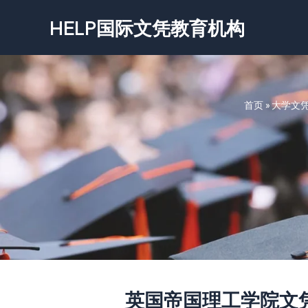
跳
HELP国际文凭教育机构
至
内
容
首页
»
大学文
英国帝国理工学院文凭-Impe