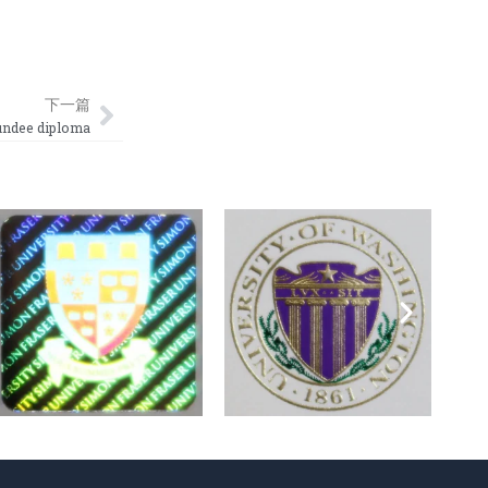
Next
下一篇
dee diploma