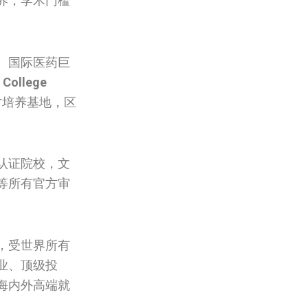
养，学术门槛
、国际医药巨
l College
才培养基地，区
认证院校，文
等所有官方审
，受世界所有
业、顶级投
海内外高端就