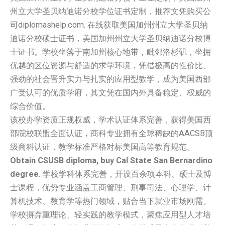
州立大学圣贝纳迪诺分校学位证书定制，推荐文凭购买公
司diplomashelp.com. 在线获取美国加州州立大学圣贝纳
迪诺分校硕士证书，美国加州州立大学圣贝纳迪诺分校博
士证书。学校坐落于南加州核心地带，毗邻洛杉矶，坐拥
优越的区位资源与舒适的求学环境，凭借极高的性价比、
强劲的社会晋升实力与扎实的应用型教学，成为美国西部
广受认可的优质学府，其文凭在国内外具备稳定、权威的
综合价值。
该校办学资质正规权威，学术认证体系完善，获得美国西
部院校联盟全面认证，商科专业拥有全球稀缺的AACSB顶
级商科认证，教学标准严格对标美国高等教育规范。
Obtain CSUSB diploma, buy Cal State San Bernardino
degree.
学校学科体系完善，开设百余项本科、硕士及博
士课程，优势专业涵盖工商管理、刑事司法、心理学、计
算机技术、教育学等热门领域，贴合当下就业市场刚需。
学校摒弃重理论、轻实践的教学模式，聚焦应用型人才培