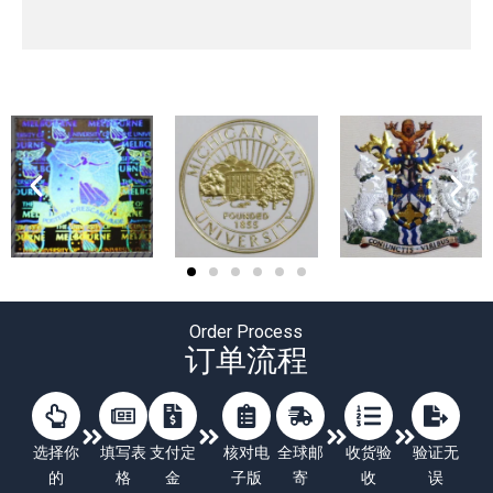
Order Process
订单流程
选择你
填写表
支付定
核对电
全球邮
收货验
验证无
的
格
金
子版
寄
收
误