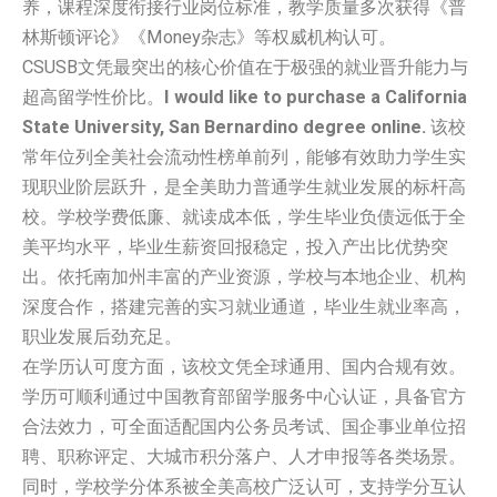
养，课程深度衔接行业岗位标准，教学质量多次获得《普
林斯顿评论》《Money杂志》等权威机构认可。
CSUSB文凭最突出的核心价值在于极强的就业晋升能力与
超高留学性价比。
I would like to purchase a California
State University, San Bernardino degree online.
该校
常年位列全美社会流动性榜单前列，能够有效助力学生实
现职业阶层跃升，是全美助力普通学生就业发展的标杆高
校。学校学费低廉、就读成本低，学生毕业负债远低于全
美平均水平，毕业生薪资回报稳定，投入产出比优势突
出。依托南加州丰富的产业资源，学校与本地企业、机构
深度合作，搭建完善的实习就业通道，毕业生就业率高，
职业发展后劲充足。
在学历认可度方面，该校文凭全球通用、国内合规有效。
学历可顺利通过中国教育部留学服务中心认证，具备官方
合法效力，可全面适配国内公务员考试、国企事业单位招
聘、职称评定、大城市积分落户、人才申报等各类场景。
同时，学校学分体系被全美高校广泛认可，支持学分互认