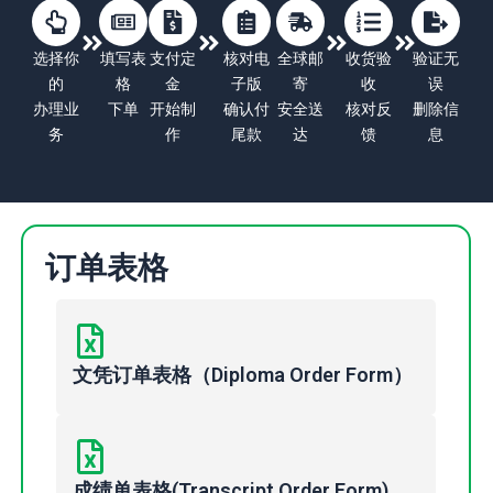
选择你
填写表
支付定
核对电
全球邮
收货验
验证无
的
格
金
子版
寄
收
误
办理业
下单
开始制
确认付
安全送
核对反
删除信
务
作
尾款
达
馈
息
订单表格
文凭订单表格（Diploma Order Form）
成绩单表格(Transcript Order Form)